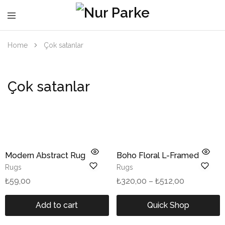
Home
Çok satanlar
Çok satanlar
Modern Abstract Rug
Boho Floral L-Framed
Rugs
Rugs
₺
59,00
₺
320,00
–
₺
512,00
Add to cart
Quick Shop