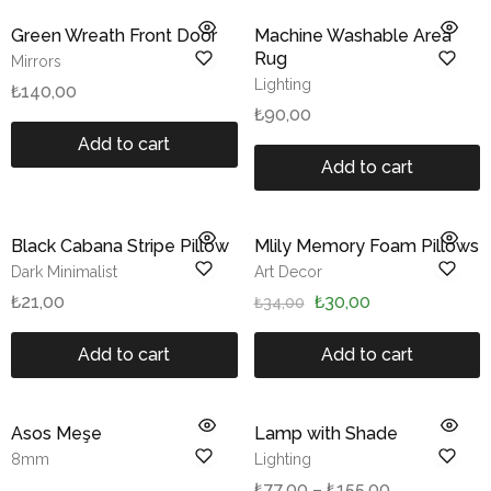
HOT
Green Wreath Front Door
Machine Washable Area
Rug
Mirrors
Lighting
₺
140,00
₺
90,00
Add to cart
Add to cart
HOT
Black Cabana Stripe Pillow
Mlily Memory Foam Pillows
SALE
Dark Minimalist
Art Decor
₺
21,00
₺
30,00
₺
34,00
Add to cart
Add to cart
SALE
Asos Meşe
Lamp with Shade
8mm
Lighting
₺
77,00
–
₺
155,00